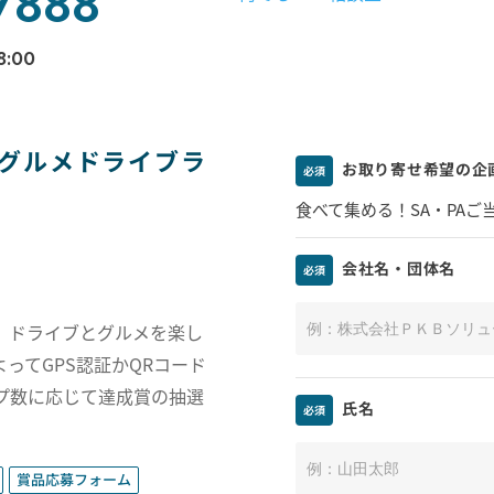
7888
8:00
地グルメドライブラ
お取り寄せ希望の企
必須
食べて集める！SA・PA
会社名・団体名
必須
、ドライブとグルメを楽し
ってGPS認証かQRコード
プ数に応じて達成賞の抽選
氏名
必須
賞品応募フォーム