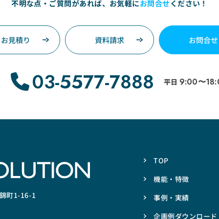
不明な点・ご質問があれば、
お気軽に
お問合せ
ください！
お見積り
資料請求
お問合せ
03-5577-7888
9:00〜18:
平日
TOP
機能・特徴
町1-16-1
事例・実績
企画例ダウンロード